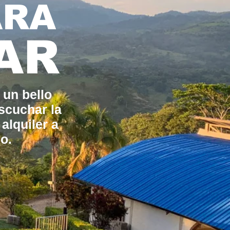
ARA
AR
 un bello
scuchar la
alquiler a
o.