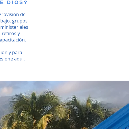
E DIOS?
Provisión de
abajo, grupos
 ministeriales
 retiros y
apacitación.
ión y para
resione
aqui
.