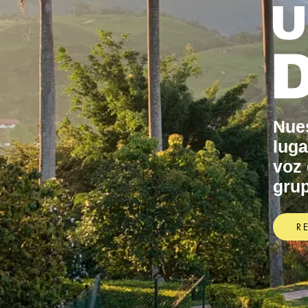
U
Nues
luga
voz 
grup
R