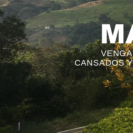
M
VENGA
CANSADOS Y