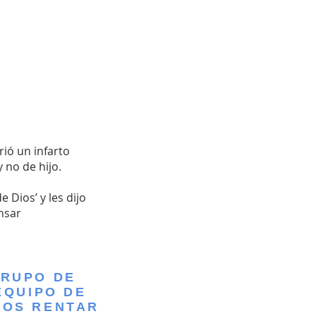
rió un infarto
 no de hijo.
 Dios’ y les dijo
nsar
GRUPO DE
EQUIPO DE
MOS RENTAR