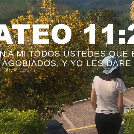
ATEO 11:
N A MI TODOS USTEDES QUE 
 AGOBIADOS, Y YO LES DARE